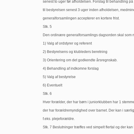
senest to uger før afholdelsen. Forslag til behandling 
til bestyrelsen senest 3 uger inden afholdelsen, medmin
generalforsamlingen accepterer en kortere frist.
Stk. 5
Den ordinære generalforsamlings dagsorden skal som 
1) Valg af ordstyrer og referent
2) Bestyrelsens og klubleders beretning
3) Orientering om det godkendte årsregnskab.
4) Behandling af indkomne forslag
5) Valg af bestyrelse
6) Eventuelt
Stk. 6
Hver forælder, der har børn i juniorklubben har 1 stemm
der har forældremyndighed over barnet. Der kan i særlig
f.eks. plejeforældre.
Stk. 7 Beslutninger træffes ved simpelt flertal og der k