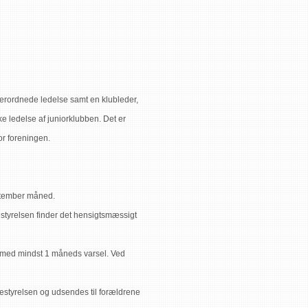
n
verordnede ledelse samt en klubleder,
 ledelse af juniorklubben. Det er
or foreningen.
eptember måned.
styrelsen finder det hensigtsmæssigt
igt med mindst 1 måneds varsel. Ved
estyrelsen og udsendes til forældrene