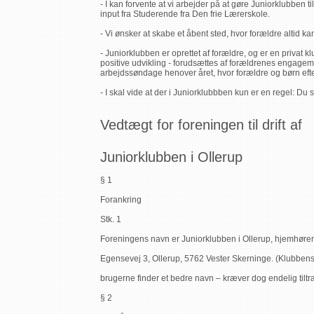
- I kan forvente at vi arbejder på at gøre Juniorklubben t
input fra Studerende fra Den frie Lærerskole.
- Vi ønsker at skabe et åbent sted, hvor forældre altid ka
- Juniorklubben er oprettet af forældre, og er en privat kl
positive udvikling - forudsættes af forældrenes engagem
arbejdssøndage henover året, hvor forældre og børn efte
- I skal vide at der i Juniorklubbben kun er en regel: D
Vedtægt for foreningen til drift af
Juniorklubben i Ollerup
§ 1
Forankring
Stk. 1
Foreningens navn er Juniorklubben i Ollerup, hjemhø
Egensevej 3, Ollerup, 5762 Vester Skerninge. (Klubben
brugerne finder et bedre navn – kræver dog endelig tilt
§ 2