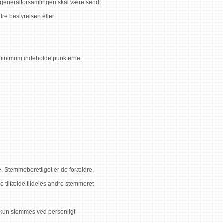
på generalforsamlingen skal være sendt
dre bestyrelsen eller
minimum indeholde punkterne:
e. Stemmeberettiget er de forældre,
e tilfælde tildeles andre stemmeret
an kun stemmes ved personligt