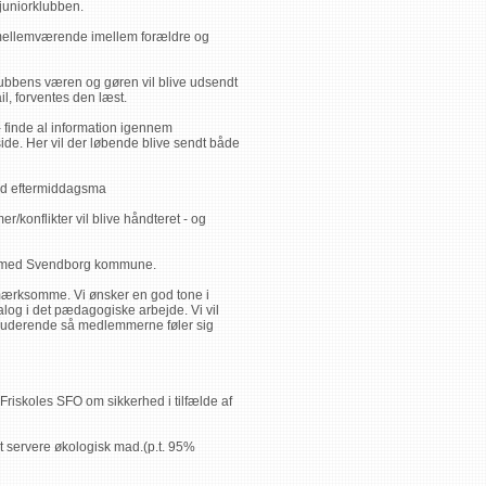
 juniorklubben.
t mellemværende imellem forældre og
 klubbens væren og gøren vil blive udsendt
il, forventes den læst.
r - finde al information igennem
de. Her vil der løbende blive sendt både
und eftermiddagsma
/konflikter vil blive håndteret - og
jde med Svendborg kommune.
pmærksomme. Vi ønsker en god tone i
log i det pædagogiske arbejde. Vi vil
kluderende så medlemmerne føler sig
 Friskoles SFO om sikkerhed i tilfælde af
at servere økologisk mad.(p.t. 95%