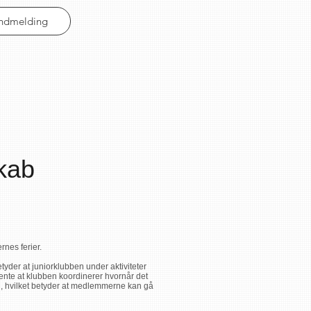
Indmelding
kab
rnes ferier.
etyder at juniorklubben under aktiviteter
rvente at klubben koordinerer hvornår det
ud, hvilket betyder at medlemmerne kan gå