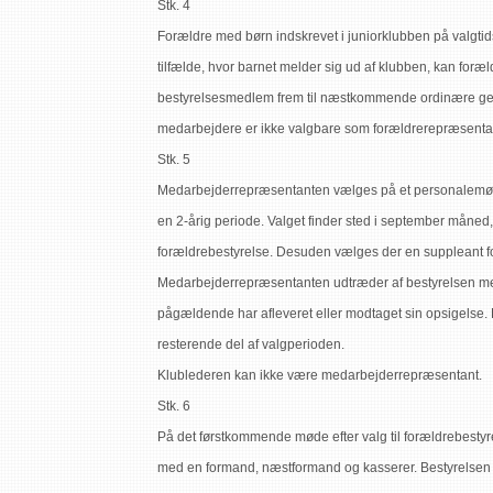
Stk. 4
Forældre med børn indskrevet i juniorklubben på valgtids
tilfælde, hvor barnet melder sig ud af klubben, kan foræ
bestyrelsesmedlem frem til næstkommende ordinære gen
medarbejdere er ikke valgbare som forældrerepræsentan
Stk. 5
Medarbejderrepræsentanten vælges på et personalemøde
en 2-årig periode. Valget finder sted i september måned, 
forældrebestyrelse. Desuden vælges der en suppleant 
Medarbejderrepræsentanten udtræder af bestyrelsen med 
pågældende har afleveret eller modtaget sin opsigelse. 
resterende del af valgperioden.
Klublederen kan ikke være medarbejderrepræsentant.
Stk. 6
På det førstkommende møde efter valg til forældrebestyre
med en formand, næstformand og kasserer. Bestyrelsen