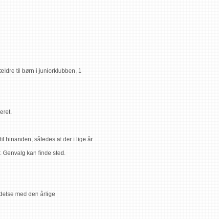
dre til børn i juniorklubben, 1
eret.
il hinanden, således at der i lige år
 Genvalg kan finde sted.
ndelse med den årlige