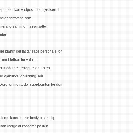
punktet kan vælges til bestyrelsen. I
lderen fortsætte som
eralforsamling. Fastansatte
ter.
 blandt det fastansatte personale for
umiddelbart før valg til
for medarbejderrepræsentanten.
øjeblikkelig virkning, når
Derefter indtræder suppleanten for den
lsen, konstituerer bestyrelsen sig
 kan vælge at kasserer-posten