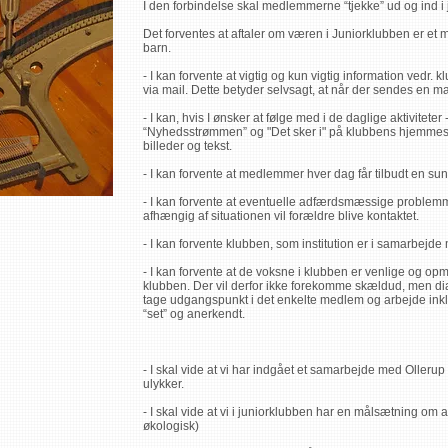
I den forbindelse skal medlemmerne “tjekke” ud og ind i
Det forventes at aftaler om væren i Juniorklubben er e
barn.
- I kan forvente at vigtig og kun vigtig information vedr.
via mail. Dette betyder selvsagt, at når der sendes en ma
- I kan, hvis I ønsker at følge med i de daglige aktivitete
“Nyhedsstrømmen” og "Det sker i" på klubbens hjemmesi
billeder og tekst.
- I kan forvente at medlemmer hver dag får tilbudt en s
- I kan forvente at eventuelle adfærdsmæssige problemmer
afhængig af situationen vil forældre blive kontaktet.
- I kan forvente klubben, som institution er i samarbe
- I kan forvente at de voksne i klubben er venlige og o
klubben. Der vil derfor ikke forekomme skældud, men dia
tage udgangspunkt i det enkelte medlem og arbejde in
“set” og anerkendt.
- I skal vide at vi har indgået et samarbejde med Ollerup
ulykker.
- I skal vide at vi i juniorklubben har en målsætning om 
økologisk)