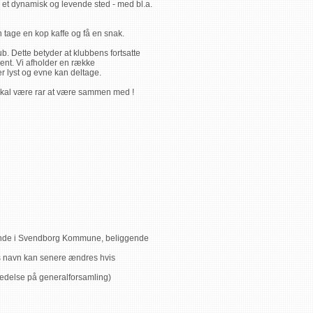
il et dynamisk og levende sted - med bl.a.
n tage en kop kaffe og få en snak.
ub. Dette betyder at klubbens fortsatte
ent. Vi afholder en række
r lyst og evne kan deltage.
u skal være rar at være sammen med !
rende i Svendborg Kommune, beliggende
s navn kan senere ændres hvis
rædelse på generalforsamling)