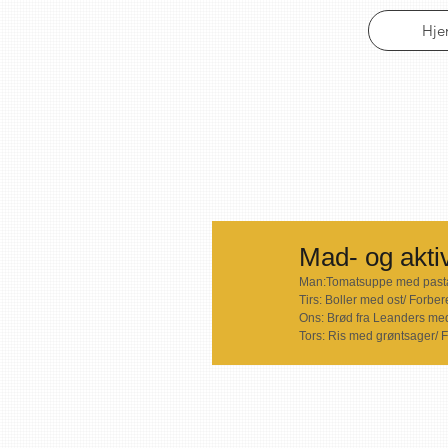
Hj
Mad- og aktiv
Man:Tomatsuppe med pasta/
Tirs: Boller med ost/ Forber
Ons: Brød fra Leanders med
Tors: Ris med grøntsager/ 