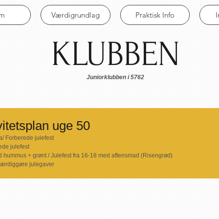
em
Værdigrundlag
Praktisk Info
KLUBBEN
Juniorklubben i 5762
itetsplan uge 50
 Forberede julefest
ede julefest
 hummus + grønt / Julefest fra 16-18 med aftensmad (Risengrød)
Færdiggøre julegaver