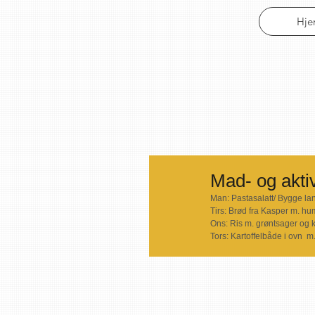
Hj
Mad- og aktiv
Man: Pastasalatt/ Bygge lant
Tirs: Brød fra Kasper m. hu
Ons: Ris m. grøntsager og 
Tors: Kartoffelbåde i ovn  m.