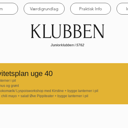
em
Værdigrundlag
Praktisk Info
KLUBBEN
Juniorklubben i 5762
itetsplan uge 40
erner i pil
mus og grønt
kokomælk/ Lyspoisworkshop med Kirstine + bygge lanterner i pil
 chili mayo + salat/ Øve Pippiteater + bygge lanterner i pil