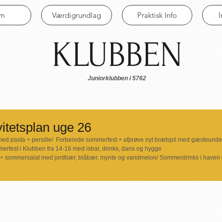
em
Værdigrundlag
Praktisk Info
KLUBBEN
Juniorklubben i 5762
itetsplan uge 26
ed pasta + persille/  Forberede sommerfest + afprøve nyt brætspil med gæsteunder
mmerfest i Klubben fra 14-16 med isbar, drinks, dans og hygge
ovn + sommersalat med jordbær, blåbær, mynte og vandmelon/ Sommerdrinks i haven 