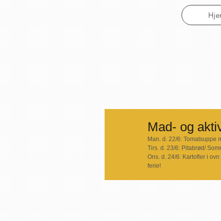
Hj
Mad- og aktiv
Man. d. 22/6: Tomatsuppe m
Tirs. d. 23/6: Pitabrød/ So
Ons. d. 24/6: Kartofler i 
ferie! 