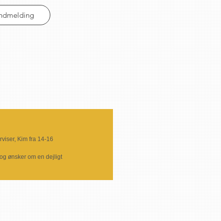
Indmelding
viser, Kim fra 14-16
og ønsker om en dejligt 