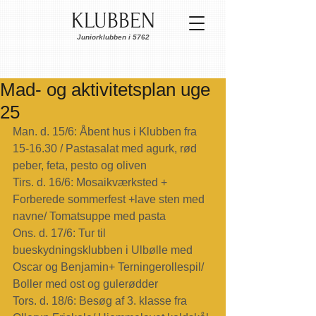
KLUBBEN
Juniorklubben i 5762
Mad- og aktivitetsplan uge
25
Man. d. 15/6: Åbent hus i Klubben fra 
15-16.30 / Pastasalat med agurk, rød 
peber, feta, pesto og oliven
Tirs. d. 16/6: Mosaikværksted + 
Forberede sommerfest +lave sten med 
navne/ Tomatsuppe med pasta
Ons. d. 17/6: Tur til 
bueskydningsklubben i Ulbølle med 
Oscar og Benjamin+ Terningerollespil/ 
Boller med ost og gulerødder
Tors. d. 18/6: Besøg af 3. klasse fra 