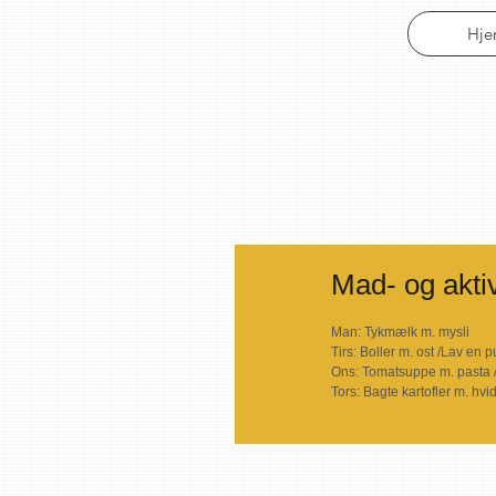
Hj
Mad- og aktiv
Man: Tykmælk m. mysli
Tirs: Boller m. ost /Lav e
Ons: Tomatsuppe m. pasta 
Tors: Bagte kartofler m. h