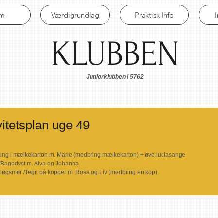
em
Værdigrundlag
Praktisk Info
KLUBBEN
Juniorklubben i 5762
itetsplan uge 49
n pung i mælkekarton m. Marie (medbring mælkekarton) + øve luciasange
/Bagedyst m. Alva og Johanna
vidløgsmør /Tegn på kopper m. Rosa og Liv (medbring en kop)