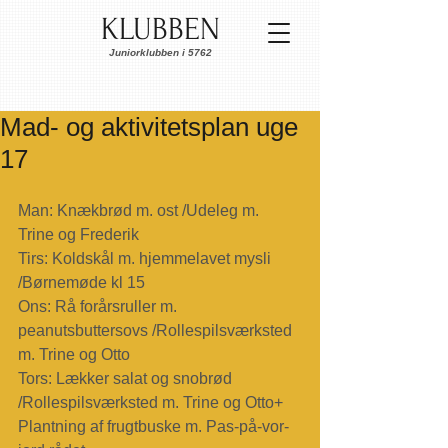
KLUBBEN
Juniorklubben i 5762
Mad- og aktivitetsplan uge
17
Man: Knækbrød m. ost /Udeleg m. 
Trine og Frederik
Tirs: Koldskål m. hjemmelavet mysli 
/Børnemøde kl 15
Ons: Rå forårsruller m. 
peanutsbuttersovs /Rollespilsværksted 
m. Trine og Otto
Tors: Lækker salat og snobrød 
/Rollespilsværksted m. Trine og Otto+ 
Plantning af frugtbuske m. Pas-på-vor-