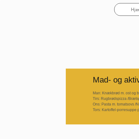
Hj
Mad- og aktiv
Man: Knækbrød m. ost og 
Tirs: Rugbrødspizza /Brætsp
Ons: Pasta m. tomatsovs /
Tors: Kartoffel-porresuppe p