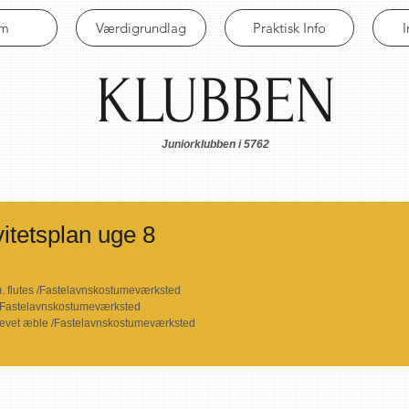
em
Værdigrundlag
Praktisk Info
KLUBBEN
Juniorklubben i 5762
itetsplan uge 8
m. flutes /Fastelavnskostumeværksted
 /Fastelavnskostumeværksted
revet æble /Fastelavnskostumeværksted