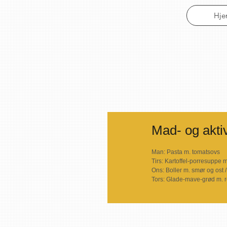
Hj
Mad- og aktiv
Man: Pasta m. tomatsovs
Tirs: Kartoffel-porresuppe 
Ons: Boller m. smør og ost
Tors: Glade-mave-grød m. 