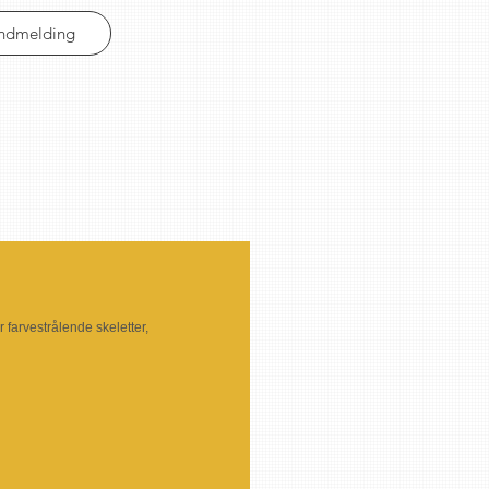
Indmelding
 farvestrålende skeletter, 