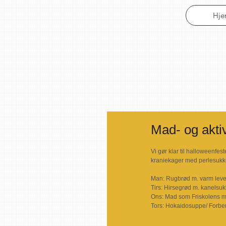
Hj
Mad- og aktiv
Vi gør klar til halloweenfes
kraniekager med perlesukk
​ 
Man: Rugbrød m. varm lever
Tirs: Hirsegrød m. kanelsukk
Ons: Mad som Friskolens m
Tors: Hokaidosuppe/ Forbe