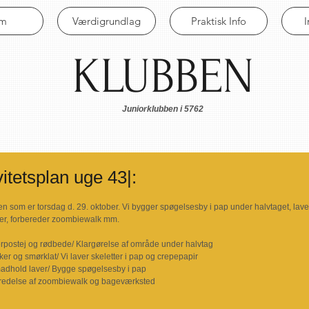
em
Værdigrundlag
Praktisk Info
KLUBBEN
Juniorklubben i 5762
itetsplan uge 43|:
ten som er torsdag d. 29. oktober. Vi bygger spøgelsesby i pap under halvtaget, laver
er, forbereder zoombiewalk mm. 
postej og rødbede/ Klargørelse af område under halvtag 
er og smørklat/ Vi laver skeletter i pap og crepepapir 
adhold laver/ Bygge spøgelsesby i pap 
redelse af zoombiewalk og bageværksted 